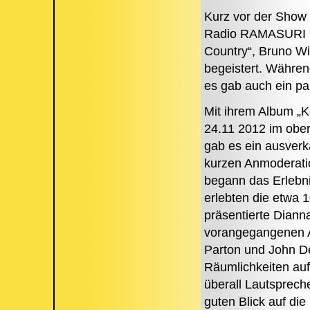
Kurz vor der Show
Radio RAMASURI in
Country“, Bruno Wi
begeistert. Während
es gab auch ein paar
Mit ihrem Album „Ke
24.11 2012 im ober
gab es ein ausverk
kurzen Anmoderati
begann das Erlebnis
erlebten die etwa 
präsentierte Diann
vorangegangenen A
Parton und John De
Räumlichkeiten aufg
überall Lautsprech
guten Blick auf die