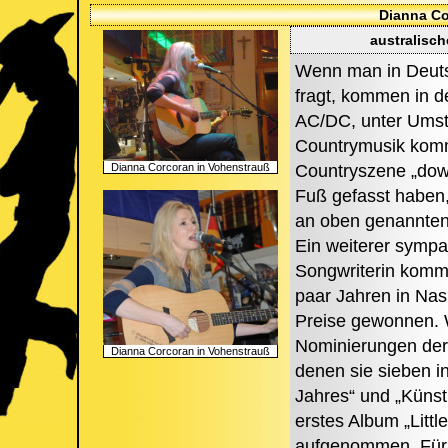
Dianna Co
australisch
Wenn man in Deuts
fragt, kommen in d
AC/DC, unter Umstä
Countrymusik kommt
Dianna Corcoran in Vohenstrauß
Countryszene „down
Fuß gefasst haben
an oben genannten
Ein weiterer sympa
Songwriterin kommt
paar Jahren in Nash
Preise gewonnen. W
Nominierungen der 
Dianna Corcoran in Vohenstrauß
denen sie sieben i
Jahres“ und „Künstl
erstes Album „Littl
aufgenommen. Für 