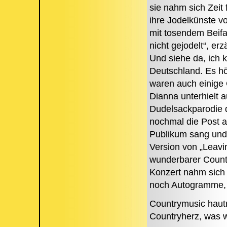
sie nahm sich Zeit
ihre Jodelkünste v
mit tosendem Beifal
nicht gejodelt“, er
Und siehe da, ich k
Deutschland. Es hö
waren auch einige 
Dianna unterhielt a
Dudelsackparodie di
nochmal die Post ab
Publikum sang und 
Version von „Leavi
wunderbarer Count
Konzert nahm sich 
noch Autogramme, 
Countrymusic hautn
Countryherz, was w