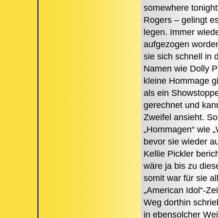
somewhere tonight“
Rogers – gelingt es 
legen. Immer wiede
aufgezogen worden 
sie sich schnell in 
Namen wie Dolly Pa
kleine Hommage gib
als ein Showstopper
gerechnet und kann
Zweifel ansieht. So
„Hommagen“ wie „Wh
bevor sie wieder a
Kellie Pickler beri
wäre ja bis zu die
somit war für sie 
„American Idol“-Zei
Weg dorthin schrie
in ebensolcher Weis