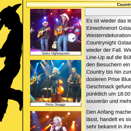
Countr
Es ist wieder das
Einwohnerort Gstaa
Westerndekoratione
Countrynight Gstaa
wieder der Fall. W
Swiss Highwaymen
Line-Up auf die Büh
den Besuchern ein 
Country bis hin zu
dosieren Prise Blue
Geschmack gefunde
pünktlich um 18:00
souverän und mehr
Ricky Skaggs
Den Anfang mach
lässt, handelt es s
sehr bekannt in ihr