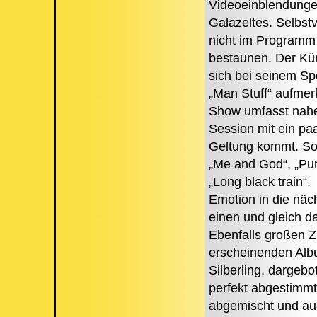
Videoeinblendungen
Galazeltes. Selbst
nicht im Programm 
bestaunen. Der Kün
sich bei seinem S
„Man Stuff“ aufmer
Show umfasst nahez
Session mit ein pa
Geltung kommt. So
„Me and God“, „Pun
„Long black train“.
Emotion in die nä
einen und gleich d
Ebenfalls großen Z
erscheinenden Albu
Silberling, dargeb
perfekt abgestimmt
abgemischt und auc