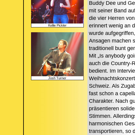
Buddy Dee und Geo
mit seiner Band au
die vier Herren vo
erinnert wenig an 
Kellie Pickler
wurde aufgegriffen,
Ansagen machen sie
traditionell bunt 
Mit „Is anybody go
auch die Country-Ro
bedient. Im Interv
Weihnachtskonzerte
Josh Turner
Schweiz. Als Zugab
fast schon a capell
Charakter. Nach gut
präsentieren solid
Stimmen. Allerdings
harmonischen Gesä
transportieren, s