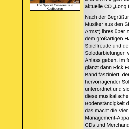
The Special Consensus in
aktuelle CD „Long
Kaufbeuren
Nach der Begrüßung
Musiker aus den Sta
Arms“) ihres über 
dem großartigen Ha
Spielfreude und der
Solodarbietungen 
Anlass geben. Im 
glänzt dann Rick F
Band fasziniert, de
hervorragender Sol
unterordnet und sich
diese musikalische
Bodenständigkeit d
das macht die Vier
Management-Appara
CDs und Merchandi