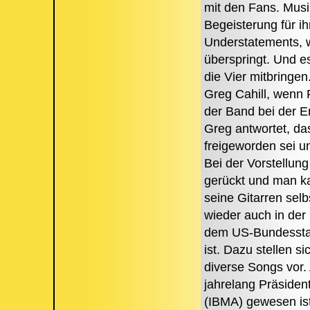
mit den Fans. Musi
Begeisterung für i
Understatements, w
überspringt. Und e
die Vier mitbringen
Greg Cahill, wenn 
der Band bei der E
Greg antwortet, das
freigeworden sei u
Bei der Vorstellun
gerückt und man ka
seine Gitarren selb
wieder auch in der 
dem US-Bundesstaa
ist. Dazu stellen s
diverse Songs vor.
jahrelang Präsiden
(IBMA) gewesen ist