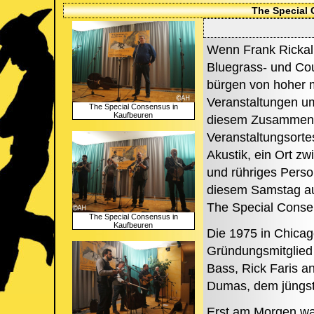
The Special
Wenn Frank Rickal 
Bluegrass- und Cou
bürgen von hoher mu
Veranstaltungen u
The Special Consensus in
Kaufbeuren
diesem Zusammenhan
Veranstaltungsort
Akustik, ein Ort z
und rühriges Perso
diesem Samstag auc
The Special Conse
The Special Consensus in
Kaufbeuren
Die 1975 in Chicag
Gründungsmitglied
Bass, Rick Faris a
Dumas, dem jüngst
Erst am Morgen war