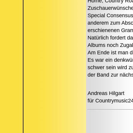
Home, Country Roa
Zuschauerwünsche e
Special Consensus 
anderem zum Absch
erschienenen Gram
Natürlich fordert 
Albums noch Zugab
Am Ende ist man da
Es war ein denkwür
schwer sein wird z
der Band zur näch
Andreas Hilgart
für Countrymusic2