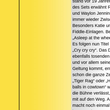
stand vor 19 Jahre
des Sets erwähnt 
und Waylon Jenning
immer wieder Zwisc
Besonders Katie u
Fiddle-Einlagen. B
„Asleep at the whe
Es folgen nun Tite
„Cry cry cry“. Das 
ebenfalls tosenden
und vor allem sein
Geltung kommt, ern
schon die ganze Z
„Tiger Rag“ oder „H
balls in cowtown“ 
die Bühne verlässt,
mit auf den Weg. A
macht noch einmal 