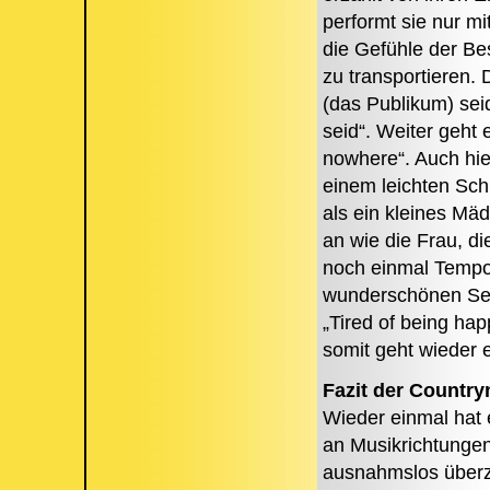
performt sie nur m
die Gefühle der Be
zu transportieren. 
(das Publikum) seid 
seid“. Weiter geht
nowhere“. Auch hier 
einem leichten Sc
als ein kleines Mä
an wie die Frau, di
noch einmal Tempo 
wunderschönen Set
„Tired of being ha
somit geht wieder 
Fazit der Country
Wieder einmal hat 
an Musikrichtungen
ausnahmslos überz