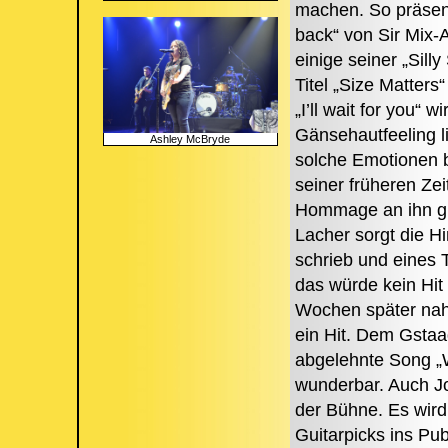
machen. So präsent
back“ von Sir Mix-
einige seiner „Silly
Titel „Size Matters“
„I’ll wait for you“ 
Gänsehautfeeling li
Ashley McBryde
solche Emotionen b
seiner früheren Zei
Hommage an ihn gib
Lacher sorgt die H
schrieb und eines 
das würde kein Hit
Wochen später nahm
ein Hit. Dem Gstaad
abgelehnte Song „W
wunderbar. Auch J
der Bühne. Es wird
Guitarpicks ins Pu