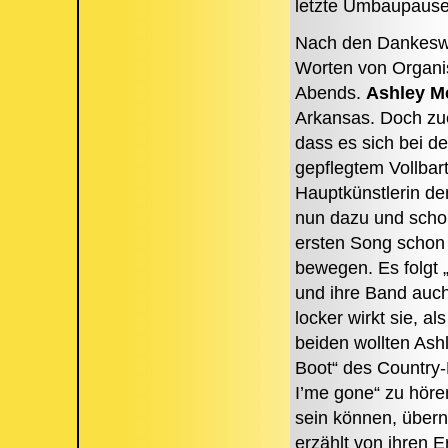
letzte Umbaupause
Nach den Dankeswo
Worten von Organis
Abends.
Ashley M
Arkansas. Doch zue
dass es sich bei de
gepflegtem Vollbar
Hauptkünstlerin d
nun dazu und schon 
ersten Song schon m
bewegen. Es folgt „
und ihre Band auc
locker wirkt sie, a
beiden wollten Ash
Boot“ des Country-
I’me gone“ zu höre
sein können, überni
erzählt von ihren E