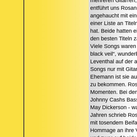
mehreren Gitarren,
entführt uns Rosan
angehaucht mit ein
einer Liste an Tit
hat. Beide hatten 
den besten Titeln
Viele Songs waren 
black veil“, wunde
Leventhal auf der a
Songs nur mit Gita
Ehemann ist sie au
zu bekommen. Rosan
Momenten. Bei dem T
Johnny Cashs Bassi
May Dickerson - wa
Jahren schrieb Ros
mit tosendem Beifal
Hommage an ihre V