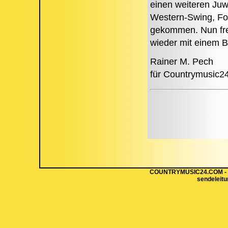
einen weiteren Juw
Western-Swing, Fol
gekommen. Nun freu
wieder mit einem 
Rainer M. Pech
für Countrymusic2
COUNTRYMUSIC24.COM - Hi
sendeleit