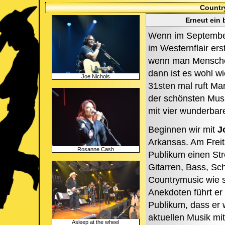
Countr
Erneut ein 
Wenn im September
im Westernflair ers
wenn man Menschen 
dann ist es wohl wi
Joe Nichols
31sten mal ruft Ma
der schönsten Musi
mit vier wunderbare
Beginnen wir mit
J
Arkansas. Am Freit
Rosanne Cash
Publikum einen Str
Gitarren, Bass, Sc
Countrymusic wie s
Anekdoten führt er
Publikum, dass er 
aktuellen Musik mi
Asleep at the wheel