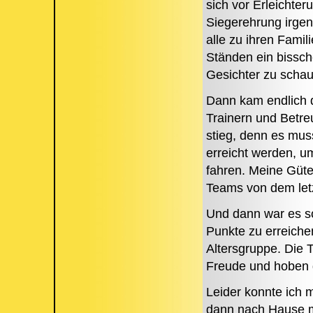
sich vor Erleichter
Siegerehrung irge
alle zu ihren Fami
Ständen ein bissche
Gesichter zu scha
Dann kam endlich d
Trainern und Betr
stieg, denn es mu
erreicht werden, u
fahren. Meine Güte
Teams von dem letz
Und dann war es so
Punkte zu erreichen
Altersgruppe. Die 
Freude und hoben d
Leider konnte ich 
dann nach Hause 