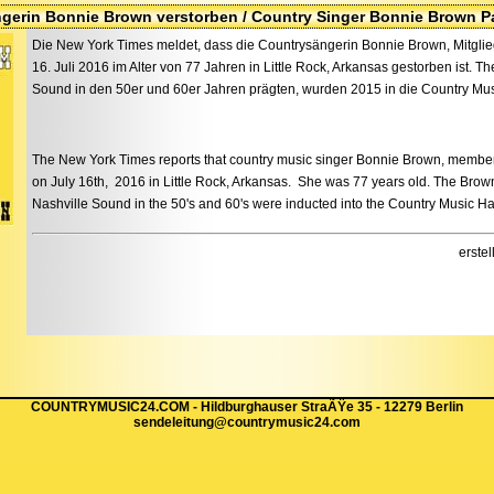
gerin Bonnie Brown verstorben / Country Singer Bonnie Brown 
Die New York Times meldet, dass die Countrysängerin Bonnie Brown, Mitgli
16. Juli 2016 im Alter von 77 Jahren in Little Rock, Arkansas gestorben ist. T
Sound in den 50er und 60er Jahren prägten, wurden 2015 in die Country M
The New York Times reports that country music singer Bonnie Brown, member
on July 16th, 2016 in Little Rock, Arkansas. She was 77 years old. The Brown
Nashville Sound in the 50's and 60's were inducted into the Country Music Ha
erste
COUNTRYMUSIC24.COM - Hildburghauser StraÃŸe 35 - 12279 Berlin
sendeleitung@countrymusic24.com