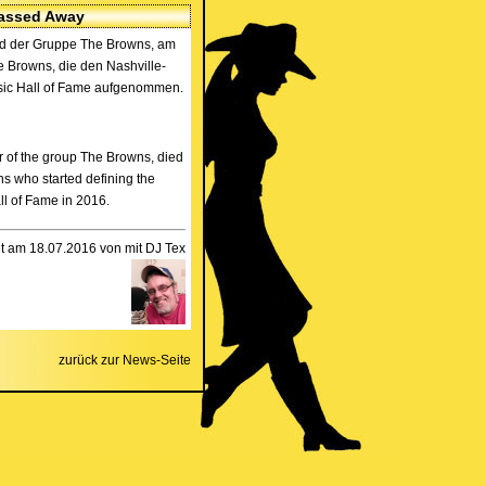
Passed Away
ed der Gruppe The Browns, am
he Browns, die den Nashville-
usic Hall of Fame aufgenommen.
 of the group The Browns, died
s who started defining the
ll of Fame in 2016.
llt am 18.07.2016 von mit DJ Tex
zurück zur News-Seite